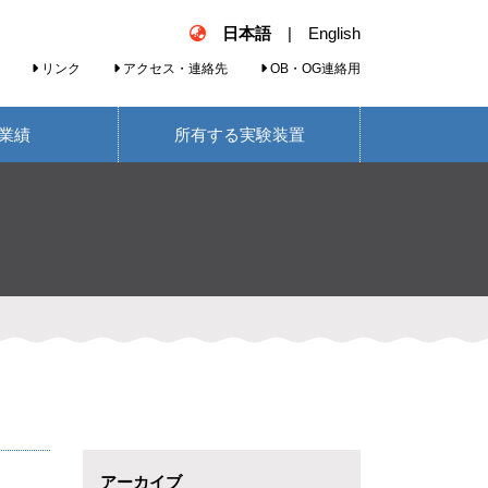
日本語
|
English
リンク
アクセス・連絡先
OB・OG連絡用
業績
所有する実験装置
アーカイブ
ま