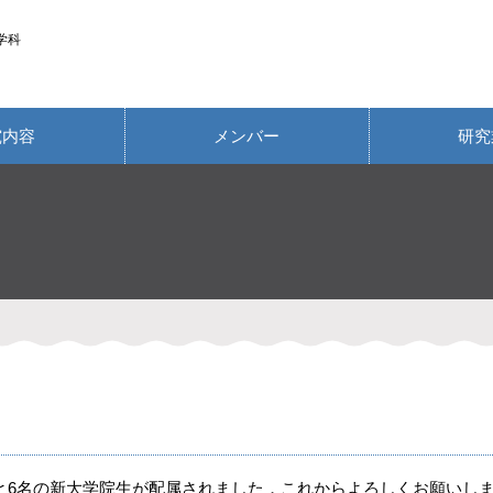
学科
究内容
メンバー
研究
と6名の新大学院生が配属されました．これからよろしくお願いし